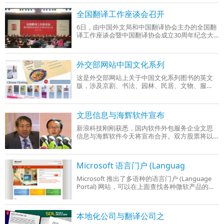
全国翻译工作座谈会召开
6日，由中国外文局和中国翻译协会主办的全国翻
译工作座谈会暨中国翻译协会成立30周年纪念大
会在北京召开，这是时隔61年后第二次举办全面
研究翻译工作的全国性会议。
外交部网站中国文化系列
这是外交部网站上关于中国文化系列图书的英文
版，涉及京剧、书法、园林、民居、文物、服
饰、饮食、博物馆、美术九大类。 可以在线观
看，也可以下载PDF文件查看。
文思信息与海辉软件宣布
新浪科技刚刚获悉，国内软件外包服务企业文思
信息与海辉软件今天将宣布合并。双方股票将以
1:1的方式进行合并，合并后新公司名称为文思海
辉。
Microsoft 语言门户 (Languag
Microsoft 推出了多语种的语言门户 (Language
Portal) 网站，可以在上面查找各种微软产品的术
语，包括几十种语言的术语。
本地化公司与翻译公司之